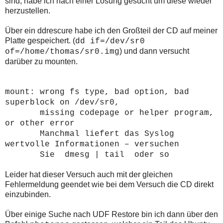
sind, habe ich nach einer Lösung gesucht um diese wieder
herzustellen.
Über ein ddrescure habe ich den Großteil der CD auf meiner
Platte gespeichert. (
dd if=/dev/sr0
) und dann versucht
of=/home/thomas/sr0.img
darüber zu mounten.
mount: wrong fs type, bad option, bad
superblock on /dev/sr0,
missing codepage or helper program,
or other error
Manchmal liefert das Syslog
wertvolle Informationen – versuchen
Sie dmesg | tail oder so
Leider hat dieser Versuch auch mit der gleichen
Fehlermeldung geendet wie bei dem Versuch die CD direkt
einzubinden.
Über einige Suche nach UDF Restore bin ich dann über den