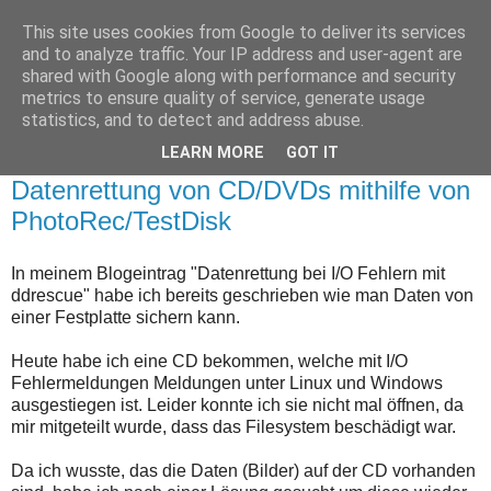
This site uses cookies from Google to deliver its services
OpenSource Blog / Thomas
and to analyze traffic. Your IP address and user-agent are
shared with Google along with performance and security
Bludau
metrics to ensure quality of service, generate usage
statistics, and to detect and address abuse.
LEARN MORE
GOT IT
Samstag, 4. Mai 2013
Datenrettung von CD/DVDs mithilfe von
PhotoRec/TestDisk
In meinem Blogeintrag "Datenrettung bei I/O Fehlern mit
ddrescue" habe ich bereits geschrieben wie man Daten von
einer Festplatte sichern kann.
Heute habe ich eine CD bekommen, welche mit I/O
Fehlermeldungen Meldungen unter Linux und Windows
ausgestiegen ist. Leider konnte ich sie nicht mal öffnen, da
mir mitgeteilt wurde, dass das Filesystem beschädigt war.
Da ich wusste, das die Daten (Bilder) auf der CD vorhanden