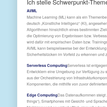
Ich stelle Schwerpunkt-Theme
AI/ML
Machine Learning (ML) kann als ein Themenbereic
deutsch „Künstliche Intelligenz“ (KI), angeseh
Allgorithmen hinsichtlich eines bestimmten Zie
die Optimierung von Ergebnissen bzw. Verbes
wird dafür mit empirischen Daten bzw. Trainings-
AI/ML kann beispielsweise bei der Entwicklung
Sicherheitslücken im Vorfeld zu erkennen und 
Serverless Computing
Serverless ist entgegen
Entwicklern eine Umgebung zur Verfügung zu st
aus der Orchestrierung von Infrastrukturkompon
Komponenten, die mithilfe von zuvor definierten
Edge Computing
Das Datenaufkommen steigt zu
things“), Smartphones mit Gesicht- und Sprac