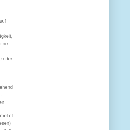
auf
gkeit,
hine
e oder
gehend
-
en.
net of
esen)