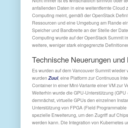
Nicht immer ist es wirtschaftlich sinnvoll oder 
anfallenden Daten in eine weitentfernte Cloud 
Computing meint, gemäß der OpenStack Definiti
Ressourcen und eine Umgebung am Rande eines
Speicher und Bandbreite an der Stelle der Dat
Computing wurde auf der OpenStack Summit 
weitere, weniger stark eingegrenzte Definitione
Technische Neuerungen und 
Es wurden auf dem Vancouver Summit wieder vie
wurden
Zuul
, eine Platform zur Continuous Int
Container in einer Mini-Variante einer VM zur 
Weiterhin wurde die GPU-Unterstützung (GPU = 
demnächst, virtuelle GPUs den einzelnen Inst
Unterstützung von FPGA (Field Programmable Gat
spezielle Erweiterung, um den Zugriff auf Chi
werden kann. Die Integration von Kubernetes 