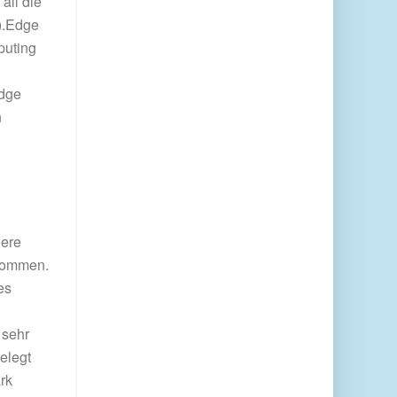
all die
h).Edge
puting
Edge
h
here
enommen.
es
 sehr
elegt
rk