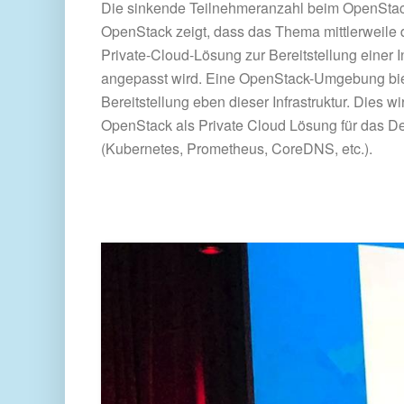
Die sinkende Teilnehmeranzahl beim OpenStac
OpenStack zeigt, dass das Thema mittlerweile di
Private-Cloud-Lösung zur Bereitstellung einer 
angepasst wird. Eine OpenStack-Umgebung biet
Bereitstellung eben dieser Infrastruktur. Dies w
OpenStack als Private Cloud Lösung für das De
(Kubernetes, Prometheus, CoreDNS, etc.).