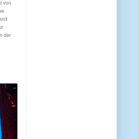
l von
ne
hend
ur
in der