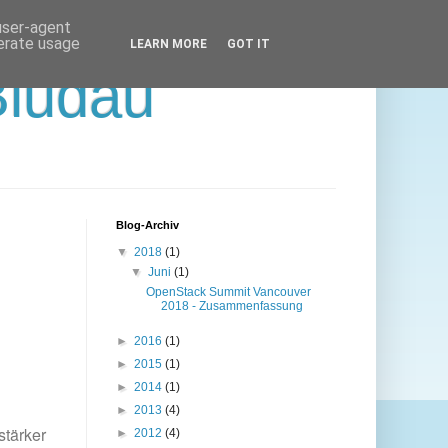
 user-agent
nerate usage
LEARN MORE
GOT IT
Bludau
Blog-Archiv
▼
2018
(1)
▼
Juni
(1)
OpenStack Summit Vancouver
2018 - Zusammenfassung
►
2016
(1)
►
2015
(1)
►
2014
(1)
►
2013
(4)
tärker
►
2012
(4)