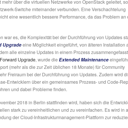
 mehr über die virtuellen Netzwerke von OpenStack geleitet, s
tzwerk-Switche miteinander verbunden. Eine Verschachtelung
reicht eine wesentlich bessere Performance, da das Problem an 
n war es, die Komplexität bei der Durchführung von Updates st
d Upgrade
eine Möglichkeit eingeführt, von älteren Installation 
indem alle einzelne Updates in einem Prozess zusammengefasst
 Forward Upgrade
, wurde die
Extended Maintenance
eingeführ
ort (mehr als die zur Zeit üblichen 18 Monate) für Community
 mehr Freiraum bei der Durchführung von Updates. Zudem wird d
se-Entwicklern über ein gemeinsames Prozess- und Code-Rep
ühren und dabei Probleme finden.
mber 2018 in Berlin stattfinden wird, haben sich die Entwickl
en stark zu vereinheitlichen und zu vereinfachen. Es wird in a
ndung der Cloud-Infrastrukturmanagement-Plattform zur reduzie