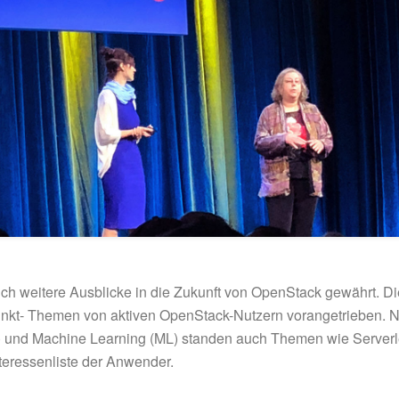
ch weitere Ausblicke in die Zukunft von OpenStack gewährt. D
unkt- Themen von aktiven OpenStack-Nutzern vorangetrieben. 
e, AI) und Machine Learning (ML) standen auch Themen wie Server
teressenliste der Anwender.