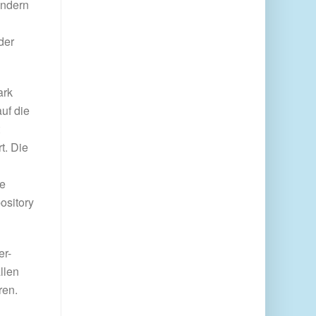
ondern
der
ark
auf die
t. Die
ie
ository
er-
llen
ren.