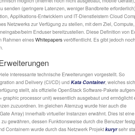
technisch möglich (Internet noch nicht ausgebaut, mobile Geräte), 
zu senden (geringere Latenzen, weniger Bandbreite erforderlic
on, Applikations-Entwicklern und IT-Dienstleistern Cloud Com
 Netzwerks zur Verfügung zu stellen, mit dem Ziel, Compute,
eneingabe/beim Enduser bereitzustellen. Diese Definition von 
im Rahmen eines
Whitepapers
veröffentlicht. Es gibt jedoch noc
n.
Erweiterungen
le interessante technische Erweiterungen vorgestellt. So
egration and Delivery (CI/CD) und
Kata Container
, welches sic
Verfügung stellt, als offizielle OpenStack Software-Pakete aufg
graphic processor unit) wesentlich ausgebaut und ermöglicht 
anzen zuzuordnen. Im gleichen Atemzug wurde hier auch die
e Array) innerhalb virtueller Instanzen erwähnt. Dies ist eine
ps zu gewähren, dessen Funktionsweise durch die Benutzer festg
und Containern wurde durch das Netzwerk Projekt
kuryr
sehr sta