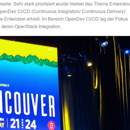
eite. Sehr stark priorisiert wurde hierbei das Thema Entwickl
OpenDev CI/CD (Continuous Integration/ Continuous Delivery)
re Entwickler erhielt. Im Bereich OpenDev CI/CD lag der Fokus
deren OpenStack Integration.