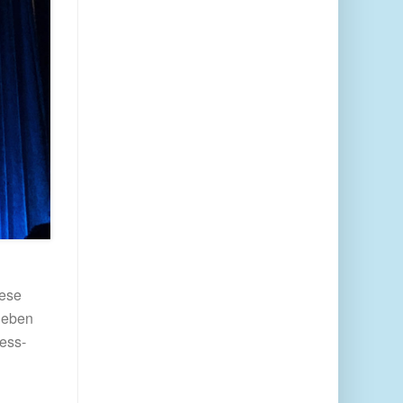
iese
Neben
less-