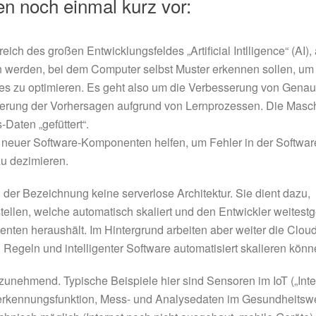
n noch einmal kurz vor:
h des großen Entwicklungsfeldes „Artificial Intlligence“ (AI), 
en werden, bei dem Computer selbst Muster erkennen sollen, um
les zu optimieren. Es geht also um die Verbesserung von Genaui
serung der Vorhersagen aufgrund von Lernprozessen. Die Masc
Daten „gefüttert“.
 neuer Software-Komponenten helfen, um Fehler in der Softwar
zu dezimieren.
 der Bezeichnung keine serverlose Architektur. Sie dient dazu,
ellen, welche automatisch skaliert und den Entwickler weitest
enten heraushält. Im Hintergrund arbeiten aber weiter die Cloud
 Regeln und intelligenter Software automatisiert skalieren könn
nehmend. Typische Beispiele hier sind Sensoren im IoT („Inter
herkennungsfunktion, Mess- und Analysedaten im Gesundheitsw