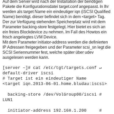
Auf dem Server wird nach der Installation der benötigen
Pakete die Konfigurationsdatei target.conf angepasst. In Ihr
werden als target Name ein eindeutiger iqn (iSCSI Qualified
Name) benötigt. dieser befindet sich in dem <target> Tag.
Der zur Verfügung stehenden Speicherplatz wird mit dem
Parameter backing-store festgelegt. Hier bietet es sich an
ein freies Blockdevice zu nehmen. Im Fall des Howtos ein
frisch angelegtes LVM Device.
Mit dem Parameter initiator-address werden die definierten
IP Adressen freigegeben und der Parameter scsi_sn legt die
SCSI Seriennummer fest, welche später über udev
ausgelesen werden kann.
[server ~]# cat
/etc/tgt/targets.conf ↵
default-driver iscsi
# Target ist ein eindeutiger Name
<target iqn.2013-06-01.home.bludau:iscsi>
backing-store /dev/VolGroup00/iscsi #
LUN1
initiator-address 192.168.1.200 #