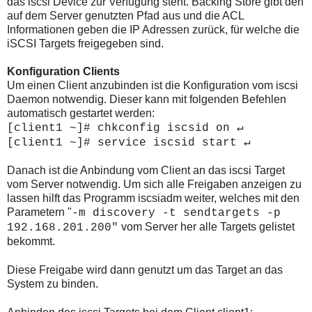
das iscsi Device zur Verfügung steht. Backing Store gibt den
auf dem Server genutzten Pfad aus und die ACL
Informationen geben die IP Adressen zurück, für welche die
iSCSI Targets freigegeben sind.
Konfiguration Clients
Um einen Client anzubinden ist die Konfiguration vom iscsi
Daemon notwendig. Dieser kann mit folgenden Befehlen
automatisch gestartet werden:
[client1 ~]# chkconfig iscsid on
↵
[client1 ~]# service iscsid start
↵
Danach ist die Anbindung vom Client an das iscsi Target
vom Server notwendig. Um sich alle Freigaben anzeigen zu
lassen hilft das Programm iscsiadm weiter, welches mit den
Parametern "
-m discovery -t sendtargets -p
vom Server her alle Targets gelistet
192.168.201.200"
bekommt.
Diese Freigabe wird dann genutzt um das Target an das
System zu binden.