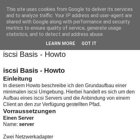
This site uses cookies from Google to deliver its services
OpenSource Blog / Thomas
and to analyze traffic. Your IP address and user-agent are
shared with Google along with performance and security
Bludau
metrics to ensure quality of service, generate usage
statistics, and to detect and address abuse.
LEARN MORE
GOT IT
Sonntag, 16. Juni 2013
iscsi Basis - Howto
iscsi Basis - Howto
Einleitung
In diesem Howto beschreibe ich den Grundaufbau einer
minimalen iscsi Umgebung. Hierbei handelt es sich um den
Aufbau eines iscsi Servers und die Anbindung von einem
Client an den zur Verfügung gestellten Pfad.
Vorraussetzungen
Einen Server
Name:
server
Zwei Netzwerkadapter