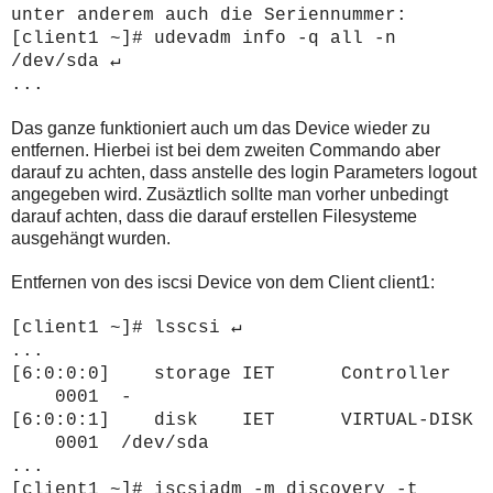
unter anderem auch die Seriennummer:
[client1 ~]#
udevadm info -q all -n
/dev/sda
↵
...
Das ganze funktioniert auch um das Device wieder zu
entfernen. Hierbei ist bei dem zweiten Commando aber
darauf zu achten, dass anstelle des login Parameters logout
angegeben wird. Zusäztlich sollte man vorher unbedingt
darauf achten, dass die darauf erstellen Filesysteme
ausgehängt wurden.
Entfernen von des iscsi Device von dem Client client1:
[client1 ~]#
lsscsi ↵
...
[6:0:0:0] storage IET Controller
0001 -
[6:0:0:1] disk IET VIRTUAL-DISK
0001 /dev/sda
...
[client1 ~]#
iscsiadm -m discovery -t