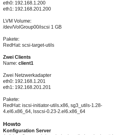
eth0: 192.168.1.200
eth1: 192.168.201.200
LVM Volume:
/dev/VolGroup00/iscsi 1 GB
Pakete:
RedHat: scsi-target-utils
Zwei Clients
Name:
client1
Zwei Netzwerkadapter
eth0: 192.168.1.201
eth1: 192.168.201.201
Pakete:
RedHat: iscsi-initiator-utils.x86, sg3_utils-1.28-
4.el6.x86_64, lsscsi-0.23-2.el6.x86_64
Howto
Konfiguration Server