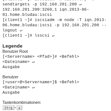
sendtargets -p 192.168.201.200 ↵
192.168.201.200:3260,1 iqn.2013-06-
01.home.bludau:iscsi
[client1 ~]#
iscsiadm -m node -T iqn.2013-
06.home.bludau:iscsi -p 192.168.201.200 --
logout ↵
[client1 ~]#
lsscsi ↵
Legende
Benutzer Root
[<Servername> <Pfad>]# <Befehl>
<Dateiname> ↵
Ausgabe
Benutzer
[<user>@<Servername>]$ <Befehl>
<Dateiname> ↵
Ausgabe
Tastenkombinationen:
Strg
+
a