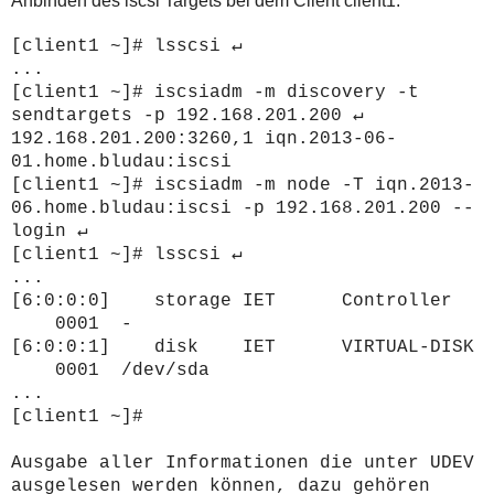
Anbinden des iscsi Targets bei dem Client client1:
[client1 ~]#
lsscsi ↵
...
[client1 ~]# iscsiadm -m discovery -t
sendtargets -p 192.168.201.200 ↵
192.168.201.200:3260,1 iqn.2013-06-
01.home.bludau:iscsi
[client1 ~]#
iscsiadm -m node -T iqn.2013-
06.home.bludau:iscsi -p 192.168.201.200 --
login ↵
[client1 ~]#
lsscsi ↵
...
[6:0:0:0] storage IET Controller
0001 -
[6:0:0:1] disk IET VIRTUAL-DISK
0001 /dev/sda
...
[client1 ~]#
Ausgabe aller Informationen die unter UDEV
ausgelesen werden können, dazu gehören