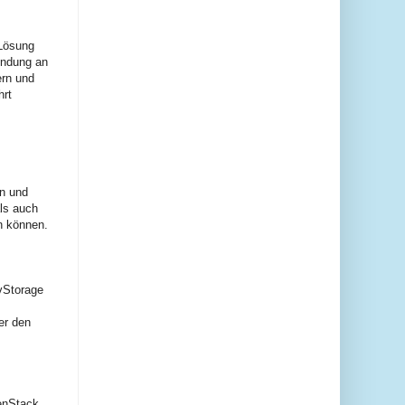
 Lösung
indung an
ern und
hrt
en und
ls auch
n können.
vStorage
er den
enStack