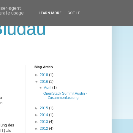
 user-agent
nerate usage
LEARN MORE
GOT IT
Bludau
Blog-Archiv
►
2018
(1)
▼
2016
(1)
▼
April
(1)
OpenStack Summit Austin -
er
Zusammenfassung
en
►
2015
(1)
►
2014
(1)
►
2013
(4)
llung des
►
2012
(4)
IT) als