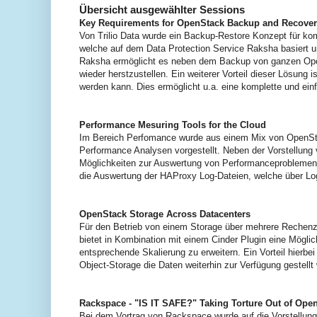
Übersicht ausgewählter Sessions
Key Requirements for OpenStack Backup and Recove
Von Trilio Data wurde ein Backup-Restore Konzept für ko
welche auf dem Data Protection Service Raksha basiert u
Raksha ermöglicht es neben dem Backup von ganzen Open
wieder herstzustellen. Ein weiterer Vorteil dieser Lösun
werden kann. Dies ermöglicht u.a. eine komplette und ein
Performance Mesuring Tools for the Cloud
Im Bereich Perfomance wurde aus einem Mix von OpenStac
Performance Analysen vorgestellt. Neben der Vorstellun
Möglichkeiten zur Auswertung von Performanceproblemen v
die Auswertung der HAProxy Log-Dateien, welche über 
OpenStack Storage Across Datacenters
Für den Betrieb von einem Storage über mehrere Reche
bietet in Kombination mit einem Cinder Plugin eine Mögli
entsprechende Skalierung zu erweitern. Ein Vorteil hierb
Object-Storage die Daten weiterhin zur Verfügung gestellt
Rackspace - "IS IT SAFE?" Taking Torture Out of Ope
Bei dem Vortrag von Rackspace wurde auf die Vorstell