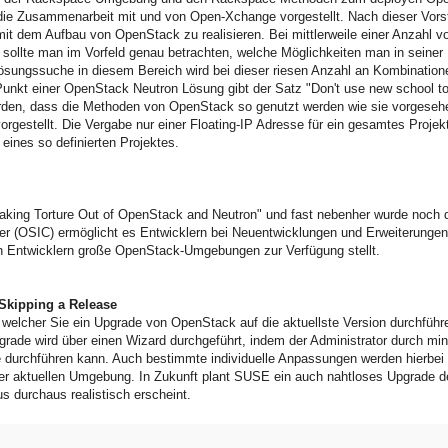
ie Zusammenarbeit mit und von Open-Xchange vorgestellt. Nach dieser Vorst
t dem Aufbau von OpenStack zu realisieren. Bei mittlerweile einer Anzahl v
sollte man im Vorfeld genau betrachten, welche Möglichkeiten man in seiner
ungssuche in diesem Bereich wird bei dieser riesen Anzahl an Kombination
 Punkt einer OpenStack Neutron Lösung gibt der Satz "Don't use new school to
werden, dass die Methoden von OpenStack so genutzt werden wie sie vorgeseh
orgestellt. Die Vergabe nur einer Floating-IP Adresse für ein gesamtes Projek
ines so definierten Projektes.
king Torture Out of OpenStack and Neutron" und fast nebenher wurde noch 
er (OSIC) ermöglicht es Entwicklern bei Neuentwicklungen und Erweiterungen
en Entwicklern große OpenStack-Umgebungen zur Verfügung stellt.
Skipping a Release
 welcher Sie ein Upgrade von OpenStack auf die aktuellste Version durchfüh
pgrade wird über einen Wizard durchgeführt, indem der Administrator durch mi
 durchführen kann. Auch bestimmte individuelle Anpassungen werden hierbei
 der aktuellen Umgebung. In Zukunft plant SUSE ein auch nahtloses Upgrade d
durchaus realistisch erscheint.