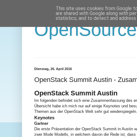
This site uses cookies from Google to 
are shared with Google along with per
statistics, and to detect and address
OpenSource 
Dienstag, 26. April 2016
OpenStack Summit Austin - Zusa
OpenStack Summit Austin
Im folgenden befindet sich eine Zusammenfassung des e
Übersicht habe ich mich nur auf einige Keynotes und besu
Themen aus der OpenStack Welt sehr gut wiederspiegeln
Keynotes
Gartner
Die erste Präsentation der OpenStack Summit in Austin wu
zwei Mode Modells, in welchem davon die Rede ist, dass 