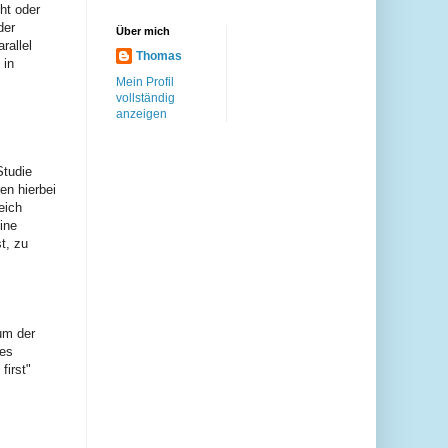
ht oder
der
Über mich
rallel
Thomas
 in
Mein Profil
vollständig
anzeigen
Studie
en hierbei
eich
ine
t, zu
um der
 es
first"