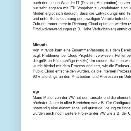
auch den neuen Weg der IT (Devops, Automation) nutzen 
nur sehr langsam mit ITIL Vorgaben zu vereinbaren sind un
Moden ergibt sich dadurch, dass die Entwicklungs und Tes
und unter Berücksichtung der jeweiligen Vorteile betrieben
Zukunft immer mehr in Richtung Cloud optimiert werden 
Produktivanwendungen (z.B. Hohe Verfügbarkeit) entwicke
Mirantis
Von Mirantis kam eine Zusammenfassung aus dem Bereich
bzgl. Problemen bei Cloud Projekten verwiesen. Fehler b
die größten Rückschläge (~50%). Im diesem Rahmen wurde
wurde hierbei mit dem Prozess erläutert, wie die Enduser 
Public Cloud entscheiden würden, da die internen Proze
90% allerdings an den Mitarbeitern und Prozessen im Un
VW
Mario Müller von der VW hat den Einsatz und die elemen
nächsten Jahre in allen Bereichen wie z.B. Car-Configurat
notwendig eine dynamische und günstige Lösung zu finden,
wurden auch noch weitere Projekte der VW wie z.B. der Cl