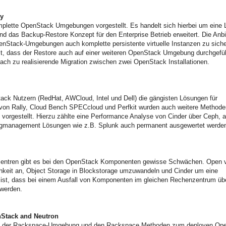
ry
mplette OpenStack Umgebungen vorgestellt. Es handelt sich hierbei um eine
nd das Backup-Restore Konzept für den Enterprise Betrieb erweitert. Die Anb
Stack-Umgebungen auch komplette persistente virtuelle Instanzen zu sich
g ist, dass der Restore auch auf einer weiteren OpenStack Umgebung durchgefü
fach zu realisierende Migration zwischen zwei OpenStack Installationen.
k Nutzern (RedHat, AWCloud, Intel und Dell) die gängisten Lösungen für
g von Rally, Cloud Bench SPECcloud und Perfkit wurden auch weitere Method
orgestellt. Hierzu zählte eine Performance Analyse von Cinder über Ceph, a
Logmanagement Lösungen wie z.B. Splunk auch permanent ausgewertet werde
nzentren gibt es bei den OpenStack Komponenten gewisse Schwächen. Open 
chkeit an, Object Storage in Blockstorage umzuwandeln und Cinder um eine
ei ist, dass bei einem Ausfall von Komponenten im gleichen Rechenzentrum üb
 werden.
nStack and Neutron
ung der Rackspace-Umgebung und den Rackspace Methoden zum deployen Op