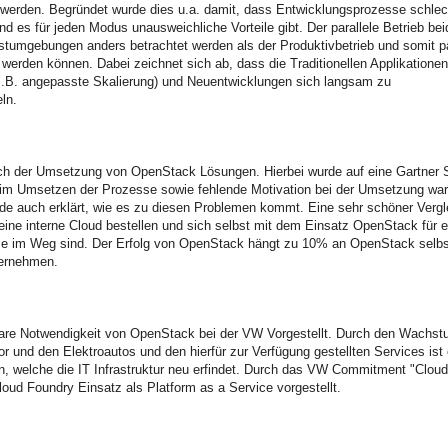
werden. Begründet wurde dies u.a. damit, dass Entwicklungsprozesse schlec
d es für jeden Modus unausweichliche Vorteile gibt. Der parallele Betrieb bei
tumgebungen anders betrachtet werden als der Produktivbetrieb und somit pa
 werden können. Dabei zeichnet sich ab, dass die Traditionellen Applikationen
(z.B. angepasste Skalierung) und Neuentwicklungen sich langsam zu
ln.
 der Umsetzung von OpenStack Lösungen. Hierbei wurde auf eine Gartner 
eim Umsetzen der Prozesse sowie fehlende Motivation bei der Umsetzung war
 auch erklärt, wie es zu diesen Problemen kommt. Eine sehr schöner Vergl
eine interne Cloud bestellen und sich selbst mit dem Einsatz OpenStack für e
sse im Weg sind. Der Erfolg von OpenStack hängt zu 10% an OpenStack selbs
ternehmen.
tare Notwendigkeit von OpenStack bei der VW Vorgestellt. Durch den Wachst
or und den Elektroautos und den hierfür zur Verfügung gestellten Services ist
 welche die IT Infrastruktur neu erfindet. Durch das VW Commitment "Cloud 
oud Foundry Einsatz als Platform as a Service vorgestellt.