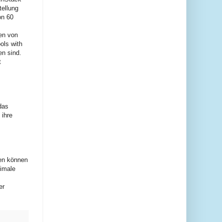
ellung
on 60
en von
ols with
en sind.
t
das
 ihre
ren können
nimale
er