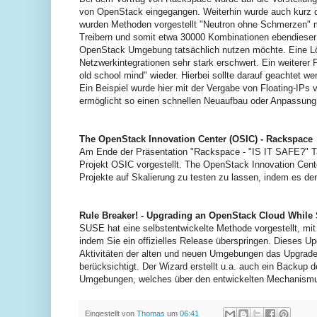
von OpenStack eingegangen. Weiterhin wurde auch kurz d
wurden Methoden vorgestellt "Neutron ohne Schmerzen" mi
Treibern und somit etwa 30000 Kombinationen ebendieser 
OpenStack Umgebung tatsächlich nutzen möchte. Eine Lös
Netzwerkintegrationen sehr stark erschwert. Ein weiterer
old school mind" wieder. Hierbei sollte darauf geachtet 
Ein Beispiel wurde hier mit der Vergabe von Floating-IPs v
ermöglicht so einen schnellen Neuaufbau oder Anpassung e
The OpenStack Innovation Center (OSIC) - Rackspace
Am Ende der Präsentation "Rackspace - "IS IT SAFE?" Ta
Projekt OSIC vorgestellt. The OpenStack Innovation Cent
Projekte auf Skalierung zu testen zu lassen, indem es d
Rule Breaker! - Upgrading an OpenStack Cloud While 
SUSE hat eine selbstentwickelte Methode vorgestellt, mit
indem Sie ein offizielles Release überspringen. Dieses U
Aktivitäten der alten und neuen Umgebungen das Upgrade
berücksichtigt. Der Wizard erstellt u.a. auch ein Backup
Umgebungen, welches über den entwickelten Mechanismus 
Eingestellt von
Thomas
um
06:41