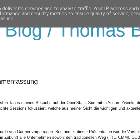
deliver its services and to analyze traffic. Your IP address and
formance and security metrics to ensure quality of service, ge
 abuse.
Blog / Thomas 
mmenfassung
rsten Tages meines Besuchs auf der OpenStack Summit in Austin. Zwecks d
chte Sessions fokussiert, welche aus meiner Sicht die wichtigen und aktuell
.
rde von Gartner vorgetragen. Bestandteil dieser Präsentation war die Vorste
in Zukunft alle Unternehmen sowohl den traditionellen Weg (ITIL, CMMI, COB